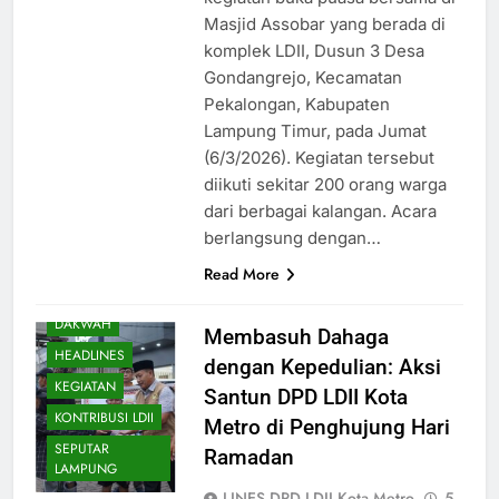
Masjid Assobar yang berada di
komplek LDII, Dusun 3 Desa
Gondangrejo, Kecamatan
Pekalongan, Kabupaten
Lampung Timur, pada Jumat
(6/3/2026). Kegiatan tersebut
diikuti sekitar 200 orang warga
dari berbagai kalangan. Acara
berlangsung dengan…
Read More
DAERAH
DAKWAH
Membasuh Dahaga
HEADLINES
dengan Kepedulian: Aksi
KEGIATAN
Santun DPD LDII Kota
KONTRIBUSI LDII
Metro di Penghujung Hari
SEPUTAR
Ramadan
LAMPUNG
LINES DPD LDII Kota Metro
5