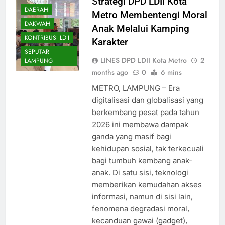
Strategi DPD LDII Kota
DAERAH
Metro Membentengi Moral
DAKWAH
Anak Melalui Kamping
KONTRIBUSI LDII
Karakter
SEPUTAR
LINES DPD LDII Kota Metro
2
LAMPUNG
months ago
0
6 mins
METRO, LAMPUNG – Era
digitalisasi dan globalisasi yang
berkembang pesat pada tahun
2026 ini membawa dampak
ganda yang masif bagi
kehidupan sosial, tak terkecuali
bagi tumbuh kembang anak-
anak. Di satu sisi, teknologi
memberikan kemudahan akses
informasi, namun di sisi lain,
fenomena degradasi moral,
kecanduan gawai (gadget),