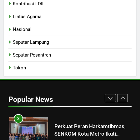
Ketum LDII Paparkan Strategi
Kontribusi LDII
Kebangsaan: Jadikan Nilai Luhur
Lintas Agama
sebagai Jangkar di Tengah
HEADLINES
KONTRIBUSI LDII
Turbulensi Global
Nasional
1
Seputar Lampung
Merajut Harmoni, Mewujudkan
“Metro Bahagia”: Momen Penuh
Seputar Pesantren
Sinergi di Pengukuhan MUI Kota
DAERAH
HEADLINES
Metro
Tokoh
2
Konsolidasi Pengurus LDII Kota
Metro Tahun 2026
Popular News
Menyongsong Musda VI
DAERAH
HEADLINES
3
Perkuat Peran Harkamtibmas,
SENKOM Kota Metro Ikuti