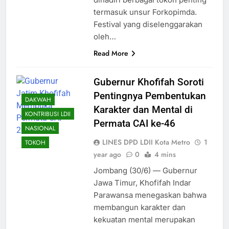
termasuk unsur Forkopimda.
Festival yang diselenggarakan
oleh…
Read More
Gubernur Khofifah Soroti
Pentingnya Pembentukan
DAKWAH
Karakter dan Mental di
KONTRIBUSI LDII
Permata CAI ke-46
NASIONAL
LINES DPD LDII Kota Metro
1
TOKOH
year ago
0
4 mins
Jombang (30/6) — Gubernur
Jawa Timur, Khofifah Indar
Parawansa menegaskan bahwa
membangun karakter dan
kekuatan mental merupakan