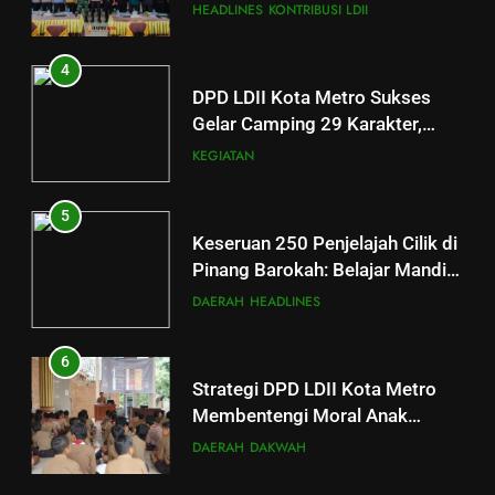
Rapimnas Nasional 2026
HEADLINES
KONTRIBUSI LDII
4
DPD LDII Kota Metro Sukses
Gelar Camping 29 Karakter,
Bentuk Generasi Penerus yang
KEGIATAN
Mandiri dan Berakhlakul
Karimah
5
Keseruan 250 Penjelajah Cilik di
Pinang Barokah: Belajar Mandiri
Lewat Petualangan dan
DAERAH
HEADLINES
Kebersamaan
6
Strategi DPD LDII Kota Metro
5
Membentengi Moral Anak
Keseruan 250 Penjelajah Cilik di
Melalui Kamping Karakter
DAERAH
DAKWAH
Pinang Barokah: Belajar Mandiri
Lewat Petualangan dan
DAERAH
HEADLINES