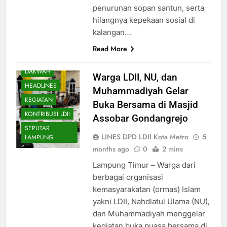
penurunan sopan santun, serta
hilangnya kepekaan sosial di
kalangan…
Read More
DAERAH
DAKWAH
Warga LDII, NU, dan
HEADLINES
Muhammadiyah Gelar
KEGIATAN
Buka Bersama di Masjid
KONTRIBUSI LDII
Assobar Gondangrejo
SEPUTAR
LINES DPD LDII Kota Metro
5
LAMPUNG
months ago
0
2 mins
Lampung Timur – Warga dari
berbagai organisasi
kemasyarakatan (ormas) Islam
yakni LDII, Nahdlatul Ulama (NU),
dan Muhammadiyah menggelar
kegiatan buka puasa bersama di