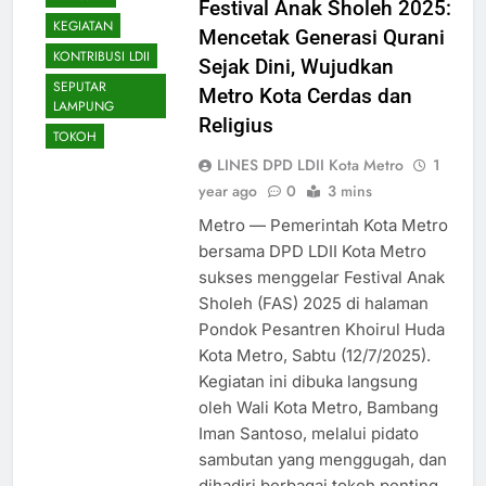
Festival Anak Sholeh 2025:
KEGIATAN
Mencetak Generasi Qurani
KONTRIBUSI LDII
Sejak Dini, Wujudkan
SEPUTAR
Metro Kota Cerdas dan
LAMPUNG
Religius
TOKOH
LINES DPD LDII Kota Metro
1
year ago
0
3 mins
Metro — Pemerintah Kota Metro
bersama DPD LDII Kota Metro
sukses menggelar Festival Anak
Sholeh (FAS) 2025 di halaman
Pondok Pesantren Khoirul Huda
Kota Metro, Sabtu (12/7/2025).
Kegiatan ini dibuka langsung
oleh Wali Kota Metro, Bambang
Iman Santoso, melalui pidato
sambutan yang menggugah, dan
dihadiri berbagai tokoh penting