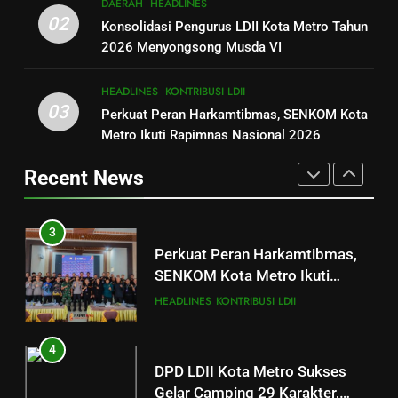
DAERAH
HEADLINES
Metro Tahun 2026
Merajut Harmoni, Mewujudkan
02
Konsolidasi Pengurus LDII Kota Metro Tahun
Menyongsong Musda VI
DAERAH
HEADLINES
“Metro Bahagia”: Momen Penuh
2026 Menyongsong Musda VI
Sinergi di Pengukuhan MUI Kota
DAERAH
HEADLINES
3
Metro
HEADLINES
KONTRIBUSI LDII
Perkuat Peran Harkamtibmas,
03
Perkuat Peran Harkamtibmas, SENKOM Kota
2
SENKOM Kota Metro Ikuti
Metro Ikuti Rapimnas Nasional 2026
Konsolidasi Pengurus LDII Kota
Rapimnas Nasional 2026
HEADLINES
KONTRIBUSI LDII
Metro Tahun 2026
Recent News
Menyongsong Musda VI
DAERAH
HEADLINES
4
DPD LDII Kota Metro Sukses
3
Gelar Camping 29 Karakter,
Perkuat Peran Harkamtibmas,
Bentuk Generasi Penerus yang
KEGIATAN
SENKOM Kota Metro Ikuti
Mandiri dan Berakhlakul
Rapimnas Nasional 2026
HEADLINES
KONTRIBUSI LDII
Karimah
5
Keseruan 250 Penjelajah Cilik di
4
Pinang Barokah: Belajar Mandiri
DPD LDII Kota Metro Sukses
Lewat Petualangan dan
DAERAH
HEADLINES
Gelar Camping 29 Karakter,