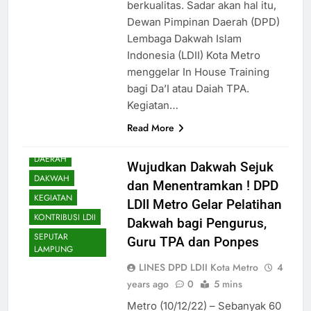
berkualitas. Sadar akan hal itu,
Dewan Pimpinan Daerah (DPD)
Lembaga Dakwah Islam
Indonesia (LDII) Kota Metro
menggelar In House Training
bagi Da’I atau Daiah TPA.
Kegiatan…
Read More
DAERAH
Wujudkan Dakwah Sejuk
DAKWAH
dan Menentramkan ! DPD
KEGIATAN
LDII Metro Gelar Pelatihan
KONTRIBUSI LDII
Dakwah bagi Pengurus,
SEPUTAR
Guru TPA dan Ponpes
LAMPUNG
LINES DPD LDII Kota Metro
4
years ago
0
5 mins
Metro (10/12/22) – Sebanyak 60