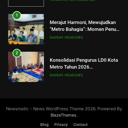
Turbulensi Global
1
Merajut Harmoni, Mewujudkan
“Metro Bahagia”: Momen Penuh
Sinergi di Pengukuhan MUI Kota
DAERAH
HEADLINES
Metro
2
Konsolidasi Pengurus LDII Kota
Metro Tahun 2026
Menyongsong Musda VI
DAERAH
HEADLINES
3
Perkuat Peran Harkamtibmas,
SENKOM Kota Metro Ikuti
Newsmatic - News WordPress Theme 2026. Powered By
Rapimnas Nasional 2026
HEADLINES
KONTRIBUSI LDII
.
BlazeThemes
Blog
Privacy
Contact