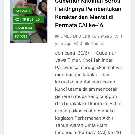
Gubernur Khofifah Soroti
Pentingnya Pembentukan
DAKWAH
Karakter dan Mental di
KONTRIBUSI LDII
Permata CAI ke-46
NASIONAL
LINES DPD LDII Kota Metro
1
TOKOH
year ago
0
4 mins
Jombang (30/6) — Gubernur
Jawa Timur, Khofifah Indar
Parawansa menegaskan bahwa
membangun karakter dan
kekuatan mental merupakan
kunci utama dalam mencetak
generasi muda yang tangguh
dan berakhlakul karimah. Hal ini
ia sampaikan saat membuka
kegiatan Perkemahan Akhir
Tahun Ajaran Cinta Alam
Indonesia (Permata CAI) ke-46