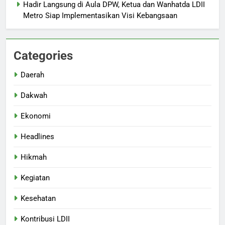
Hadir Langsung di Aula DPW, Ketua dan Wanhatda LDII
1
Metro Siap Implementasikan Visi Kebangsaan
Merajut Harmoni, Mewujudkan
“Metro Bahagia”: Momen Penuh
Sinergi di Pengukuhan MUI Kota
DAERAH
HEADLINES
Categories
Metro
2
Daerah
Konsolidasi Pengurus LDII Kota
Dakwah
Metro Tahun 2026
Menyongsong Musda VI
DAERAH
HEADLINES
Ekonomi
Headlines
3
Perkuat Peran Harkamtibmas,
Hikmah
SENKOM Kota Metro Ikuti
Rapimnas Nasional 2026
HEADLINES
KONTRIBUSI LDII
Kegiatan
Kesehatan
4
DPD LDII Kota Metro Sukses
Kontribusi LDII