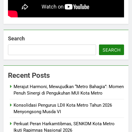
Search
SEARCH
Recent Posts
Merajut Harmoni, Mewujudkan “Metro Bahagia”: Momen
Penuh Sinergi di Pengukuhan MUI Kota Metro
Konsolidasi Pengurus LDII Kota Metro Tahun 2026
Menyongsong Musda VI
5
Keseruan 250 Penjelajah Cilik di
Perkuat Peran Harkamtibmas, SENKOM Kota Metro
Pinang Barokah: Belajar Mandiri
Ikuti Rapimnas Nasional 2026