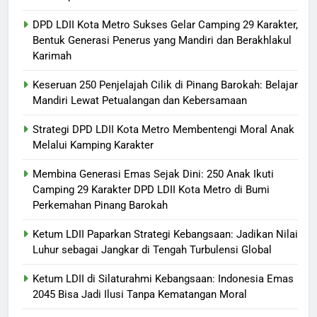
Lewat Petualangan dan
DAERAH
HEADLINES
Kebersamaan
DPD LDII Kota Metro Sukses Gelar Camping 29 Karakter,
Bentuk Generasi Penerus yang Mandiri dan Berakhlakul
6
Karimah
Strategi DPD LDII Kota Metro
Membentengi Moral Anak
Keseruan 250 Penjelajah Cilik di Pinang Barokah: Belajar
Melalui Kamping Karakter
DAERAH
DAKWAH
Mandiri Lewat Petualangan dan Kebersamaan
Strategi DPD LDII Kota Metro Membentengi Moral Anak
7
Melalui Kamping Karakter
Membina Generasi Emas Sejak
Dini: 250 Anak Ikuti Camping 29
Membina Generasi Emas Sejak Dini: 250 Anak Ikuti
Camping 29 Karakter DPD LDII Kota Metro di Bumi
Karakter DPD LDII Kota Metro di
DAERAH
HEADLINES
Perkemahan Pinang Barokah
Bumi Perkemahan Pinang
Barokah
8
Ketum LDII Paparkan Strategi Kebangsaan: Jadikan Nilai
Ketum LDII Paparkan Strategi
Luhur sebagai Jangkar di Tengah Turbulensi Global
Kebangsaan: Jadikan Nilai Luhur
Ketum LDII di Silaturahmi Kebangsaan: Indonesia Emas
sebagai Jangkar di Tengah
HEADLINES
KONTRIBUSI LDII
2045 Bisa Jadi Ilusi Tanpa Kematangan Moral
Turbulensi Global