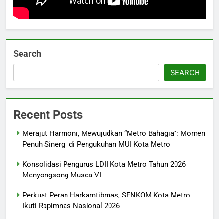
Search
SEARCH
Recent Posts
Merajut Harmoni, Mewujudkan “Metro Bahagia”: Momen
Penuh Sinergi di Pengukuhan MUI Kota Metro
Konsolidasi Pengurus LDII Kota Metro Tahun 2026
Menyongsong Musda VI
5
Keseruan 250 Penjelajah Cilik di
Perkuat Peran Harkamtibmas, SENKOM Kota Metro
Pinang Barokah: Belajar Mandiri
Ikuti Rapimnas Nasional 2026
Lewat Petualangan dan
DAERAH
HEADLINES