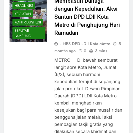
Membasuh Dahaga
HEADLINES
dengan Kepedulian: Aksi
KEGIATAN
Santun DPD LDII Kota
KONTRIBUSI LDII
Metro di Penghujung Hari
SEPUTAR
Ramadan
LAMPUNG
LINES DPD LDII Kota Metro
5
months ago
0
3 mins
METRO — Di bawah semburat
langit sore Kota Metro, Jumat
(6/3), sebuah harmoni
kepedulian terajut di sepanjang
jalan protokol. Dewan Pimpinan
Daerah (DPD) LDII Kota Metro
kembali menghadirkan
kesejukan bagi para musafir dan
pengguna jalan melalui aksi
pembagian takjil gratis yang
dilakukan secara khidmat dan