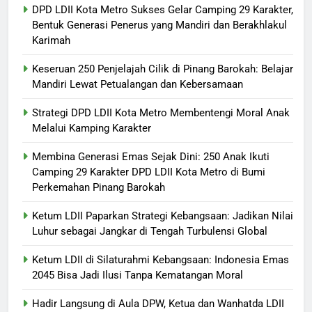
Kebersamaan
DPD LDII Kota Metro Sukses Gelar Camping 29 Karakter,
Bentuk Generasi Penerus yang Mandiri dan Berakhlakul
6
Karimah
Strategi DPD LDII Kota Metro
Membentengi Moral Anak
Keseruan 250 Penjelajah Cilik di Pinang Barokah: Belajar
Melalui Kamping Karakter
DAERAH
DAKWAH
Mandiri Lewat Petualangan dan Kebersamaan
Strategi DPD LDII Kota Metro Membentengi Moral Anak
7
Melalui Kamping Karakter
Membina Generasi Emas Sejak
Dini: 250 Anak Ikuti Camping 29
Membina Generasi Emas Sejak Dini: 250 Anak Ikuti
Camping 29 Karakter DPD LDII Kota Metro di Bumi
Karakter DPD LDII Kota Metro di
DAERAH
HEADLINES
Perkemahan Pinang Barokah
Bumi Perkemahan Pinang
Barokah
8
Ketum LDII Paparkan Strategi Kebangsaan: Jadikan Nilai
Ketum LDII Paparkan Strategi
Luhur sebagai Jangkar di Tengah Turbulensi Global
Kebangsaan: Jadikan Nilai Luhur
Ketum LDII di Silaturahmi Kebangsaan: Indonesia Emas
sebagai Jangkar di Tengah
HEADLINES
KONTRIBUSI LDII
2045 Bisa Jadi Ilusi Tanpa Kematangan Moral
Turbulensi Global
Hadir Langsung di Aula DPW, Ketua dan Wanhatda LDII
1