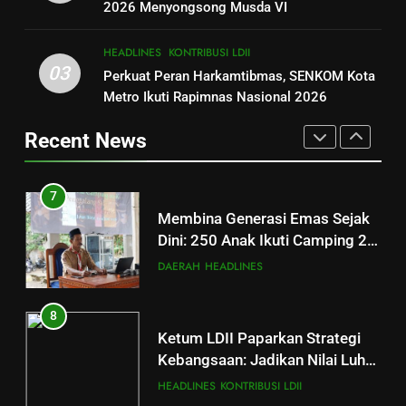
Pinang Barokah: Belajar Mandiri
2026 Menyongsong Musda VI
Lewat Petualangan dan
DAERAH
HEADLINES
7
Kebersamaan
HEADLINES
KONTRIBUSI LDII
Membina Generasi Emas Sejak
03
Perkuat Peran Harkamtibmas, SENKOM Kota
6
Dini: 250 Anak Ikuti Camping 29
Metro Ikuti Rapimnas Nasional 2026
Strategi DPD LDII Kota Metro
Karakter DPD LDII Kota Metro di
DAERAH
HEADLINES
Membentengi Moral Anak
Bumi Perkemahan Pinang
Recent News
Melalui Kamping Karakter
DAERAH
DAKWAH
Barokah
8
Ketum LDII Paparkan Strategi
7
Kebangsaan: Jadikan Nilai Luhur
Membina Generasi Emas Sejak
sebagai Jangkar di Tengah
HEADLINES
KONTRIBUSI LDII
Dini: 250 Anak Ikuti Camping 29
Turbulensi Global
Karakter DPD LDII Kota Metro di
DAERAH
HEADLINES
Bumi Perkemahan Pinang
Barokah
8
Ketum LDII Paparkan Strategi
Kebangsaan: Jadikan Nilai Luhur
sebagai Jangkar di Tengah
HEADLINES
KONTRIBUSI LDII
Turbulensi Global