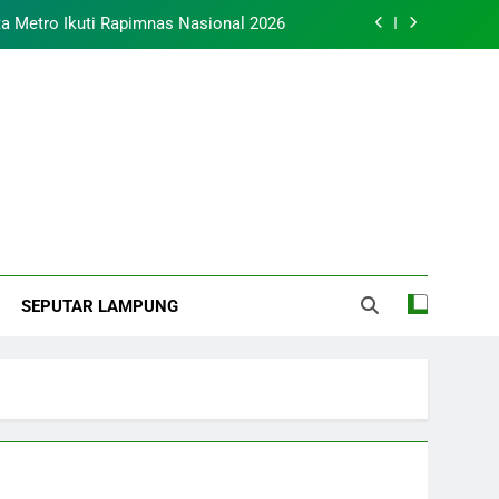
 Metro Ikuti Rapimnas Nasional 2026
tuk Generasi Penerus yang Mandiri dan
Berakhlakul Karimah
inergi di Pengukuhan MUI Kota Metro
tro Tahun 2026 Menyongsong Musda VI
 Metro Ikuti Rapimnas Nasional 2026
mbaga Dakwah Islam
tuk Generasi Penerus yang Mandiri dan
sia
Berakhlakul Karimah
SEPUTAR LAMPUNG