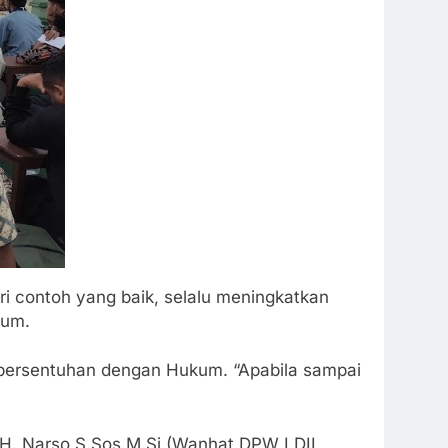
ri contoh yang baik, selalu meningkatkan
kum.
n bersentuhan dengan Hukum. “Apabila sampai
, H. Narso,S.Sos.M.Si (Wanhat DPW LDII