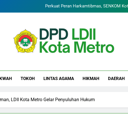
Perkuat Peran Harkamtibmas, SENKOM Kota
DPD LDII Kota Metro Sukses Gelar Camping 29 Karakter, Ben
Merajut Harmoni, Mewujudkan “Metro Bahagia”: Momen Penuh S
Konsolidasi Pengurus LDII Kota Me
Perkuat Peran Harkamtibmas, SENKOM Kota
II KOTA METRO | Le
DPD LDII Kota Metro Sukses Gelar Camping 29 Karakter, Ben
Indone
KWAH
TOKOH
LINTAS AGAMA
HIKMAH
DAERAH
man, LDII Kota Metro Gelar Penyuluhan Hukum