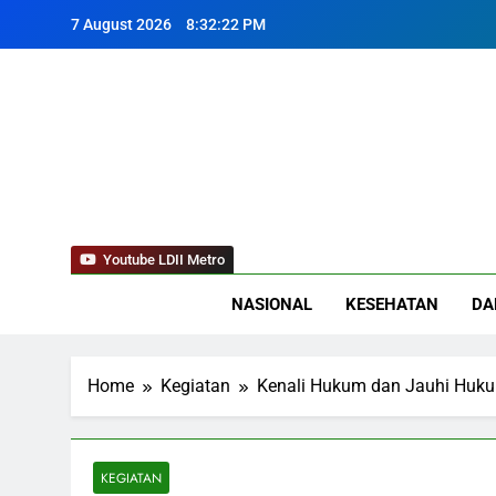
Skip
7 August 2026
8:32:23 PM
to
content
LD
Youtube LDII Metro
NASIONAL
KESEHATAN
DA
Home
Kegiatan
Kenali Hukum dan Jauhi Huku
KEGIATAN