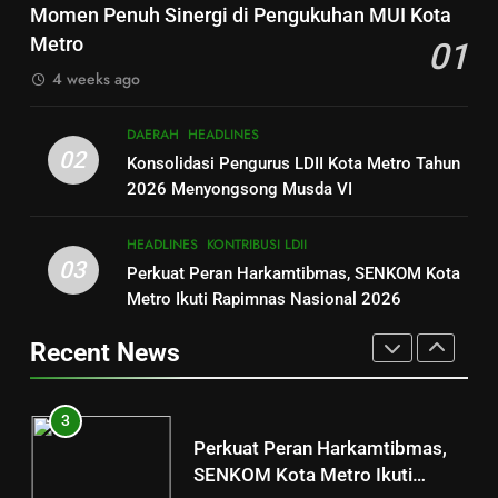
Ketum LDII Paparkan Strategi
Momen Penuh Sinergi di Pengukuhan MUI Kota
Sinergi di Pengukuhan MUI Kota
DAERAH
HEADLINES
Kebangsaan: Jadikan Nilai Luhur
Metro
01
Metro
sebagai Jangkar di Tengah
HEADLINES
KONTRIBUSI LDII
4 weeks ago
2
Turbulensi Global
Konsolidasi Pengurus LDII Kota
1
DAERAH
HEADLINES
Metro Tahun 2026
Merajut Harmoni, Mewujudkan
02
Konsolidasi Pengurus LDII Kota Metro Tahun
Menyongsong Musda VI
DAERAH
HEADLINES
“Metro Bahagia”: Momen Penuh
2026 Menyongsong Musda VI
Sinergi di Pengukuhan MUI Kota
DAERAH
HEADLINES
3
Metro
HEADLINES
KONTRIBUSI LDII
Perkuat Peran Harkamtibmas,
03
Perkuat Peran Harkamtibmas, SENKOM Kota
2
SENKOM Kota Metro Ikuti
Metro Ikuti Rapimnas Nasional 2026
Konsolidasi Pengurus LDII Kota
Rapimnas Nasional 2026
HEADLINES
KONTRIBUSI LDII
Metro Tahun 2026
Recent News
Menyongsong Musda VI
DAERAH
HEADLINES
4
DPD LDII Kota Metro Sukses
3
Gelar Camping 29 Karakter,
Perkuat Peran Harkamtibmas,
Bentuk Generasi Penerus yang
KEGIATAN
SENKOM Kota Metro Ikuti
Mandiri dan Berakhlakul