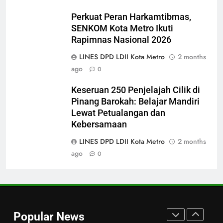
Dini: 250 Anak Ikuti Camping 29
Perkuat Peran Harkamtibmas,
Karakter DPD LDII Kota Metro di
DAERAH
HEADLINES
SENKOM Kota Metro Ikuti
Bumi Perkemahan Pinang
Rapimnas Nasional 2026
Barokah
8
LINES DPD LDII Kota Metro
2 months
Ketum LDII Paparkan Strategi
ago
0
Kebangsaan: Jadikan Nilai Luhur
sebagai Jangkar di Tengah
HEADLINES
KONTRIBUSI LDII
Keseruan 250 Penjelajah Cilik di
Turbulensi Global
Pinang Barokah: Belajar Mandiri
Lewat Petualangan dan
1
Kebersamaan
Merajut Harmoni, Mewujudkan
“Metro Bahagia”: Momen Penuh
LINES DPD LDII Kota Metro
2 months
Sinergi di Pengukuhan MUI Kota
ago
0
DAERAH
HEADLINES
Metro
2
Konsolidasi Pengurus LDII Kota
Metro Tahun 2026
Popular News
Menyongsong Musda VI
DAERAH
HEADLINES