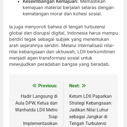
Keseimbangan Kemajuan:
Memastikan
kemajuan material berjalan selaras dengan
kematangan moral dan kohesi sosial.
Ia juga menyoroti bahwa di tengah turbulensi
global dan disrupsi digital, Indonesia harus mampu
berdiri tegak sebagai subjek yang menentukan
arah sejarahnya sendiri. Melalui internalisasi nilai-
nilai kebangsaan dan ukhuwah, LDII berkomitmen
menjadi agen transformasi sosial untuk
mewujudkan peradaban bangsa yang beradab.
Previous:
Next:
Post
navigation
Hadir Langsung di
Ketum LDII Paparkan
Aula DPW, Ketua dan
Strategi Kebangsaan:
Wanhatda LDII Metro
Jadikan Nilai Luhur
Siap
sebagai Jangkar di
Implementasikan
Tengah Turbulensi