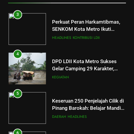
3
Perkuat Peran Harkamtibmas,
SENKOM Kota Metro Ikuti
Rapimnas Nasional 2026
HEADLINES
KONTRIBUSI LDII
4
DPD LDII Kota Metro Sukses
Gelar Camping 29 Karakter,
Bentuk Generasi Penerus yang
KEGIATAN
Mandiri dan Berakhlakul
Karimah
5
Keseruan 250 Penjelajah Cilik di
Pinang Barokah: Belajar Mandiri
Lewat Petualangan dan
DAERAH
HEADLINES
Kebersamaan
6