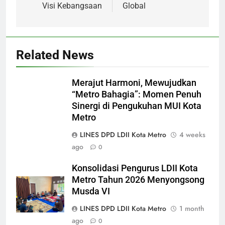
Visi Kebangsaan
Global
Related News
5
Merajut Harmoni, Mewujudkan
Keseruan 250 Penjelajah Cilik di
“Metro Bahagia”: Momen Penuh
Pinang Barokah: Belajar Mandiri
Sinergi di Pengukuhan MUI Kota
Lewat Petualangan dan
DAERAH
HEADLINES
Metro
Kebersamaan
LINES DPD LDII Kota Metro
4 weeks
6
ago
0
Strategi DPD LDII Kota Metro
Membentengi Moral Anak
Konsolidasi Pengurus LDII Kota
Metro Tahun 2026 Menyongsong
Melalui Kamping Karakter
DAERAH
DAKWAH
Musda VI
LINES DPD LDII Kota Metro
1 month
7
ago
0
Membina Generasi Emas Sejak