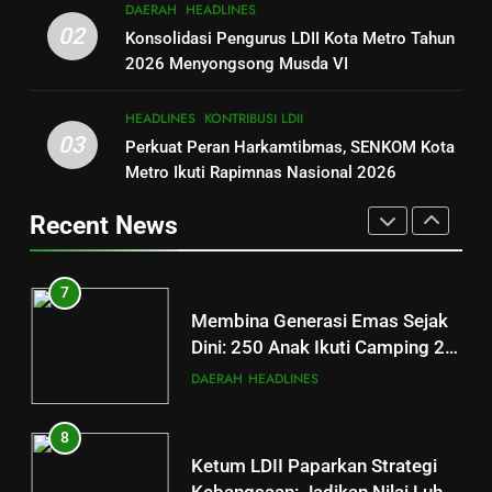
5
DAERAH
HEADLINES
Membentengi Moral Anak
Keseruan 250 Penjelajah Cilik di
02
Konsolidasi Pengurus LDII Kota Metro Tahun
Melalui Kamping Karakter
DAERAH
DAKWAH
Pinang Barokah: Belajar Mandiri
2026 Menyongsong Musda VI
Lewat Petualangan dan
DAERAH
HEADLINES
7
Kebersamaan
HEADLINES
KONTRIBUSI LDII
Membina Generasi Emas Sejak
03
Perkuat Peran Harkamtibmas, SENKOM Kota
6
Dini: 250 Anak Ikuti Camping 29
Metro Ikuti Rapimnas Nasional 2026
Strategi DPD LDII Kota Metro
Karakter DPD LDII Kota Metro di
DAERAH
HEADLINES
Membentengi Moral Anak
Bumi Perkemahan Pinang
Recent News
Melalui Kamping Karakter
DAERAH
DAKWAH
Barokah
8
Ketum LDII Paparkan Strategi
7
Kebangsaan: Jadikan Nilai Luhur
Membina Generasi Emas Sejak
sebagai Jangkar di Tengah
HEADLINES
KONTRIBUSI LDII
Dini: 250 Anak Ikuti Camping 29
Turbulensi Global
Karakter DPD LDII Kota Metro di
DAERAH
HEADLINES
Bumi Perkemahan Pinang
Barokah
8
Ketum LDII Paparkan Strategi