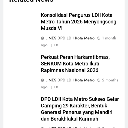
Turbulensi Global
1
Konsolidasi Pengurus LDII Kota
Merajut Harmoni, Mewujudkan
Metro Tahun 2026 Menyongsong
“Metro Bahagia”: Momen Penuh
Musda VI
Sinergi di Pengukuhan MUI Kota
DAERAH
HEADLINES
LINES DPD LDII Kota Metro
1 month
Metro
ago
0
2
Konsolidasi Pengurus LDII Kota
Perkuat Peran Harkamtibmas,
Metro Tahun 2026
SENKOM Kota Metro Ikuti
Rapimnas Nasional 2026
Menyongsong Musda VI
DAERAH
HEADLINES
LINES DPD LDII Kota Metro
2 months
ago
3
0
Perkuat Peran Harkamtibmas,
DPD LDII Kota Metro Sukses Gelar
SENKOM Kota Metro Ikuti
Camping 29 Karakter, Bentuk
Rapimnas Nasional 2026
HEADLINES
KONTRIBUSI LDII
Generasi Penerus yang Mandiri
dan Berakhlakul Karimah
4