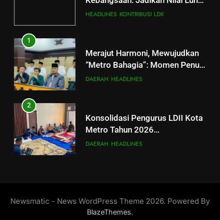
Kebangsaan: Jadikan Nilai Luhur
sebagai Jangkar di Tengah
HEADLINES
KONTRIBUSI LDII
Turbulensi Global
1
Merajut Harmoni, Mewujudkan
“Metro Bahagia”: Momen Penuh
Sinergi di Pengukuhan MUI Kota
DAERAH
HEADLINES
Metro
2
Konsolidasi Pengurus LDII Kota
Metro Tahun 2026
Menyongsong Musda VI
DAERAH
HEADLINES
3
Perkuat Peran Harkamtibmas,
SENKOM Kota Metro Ikuti
Newsmatic - News WordPress Theme 2026. Powered By
Rapimnas Nasional 2026
HEADLINES
KONTRIBUSI LDII
.
BlazeThemes