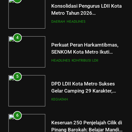
Konsolidasi Pengurus LDII Kota
Metro Tahun 2026
Menyongsong Musda VI
DAERAH
HEADLINES
4
Perkuat Peran Harkamtibmas,
SENKOM Kota Metro Ikuti
Rapimnas Nasional 2026
HEADLINES
KONTRIBUSI LDII
5
DPD LDII Kota Metro Sukses
Gelar Camping 29 Karakter,
Bentuk Generasi Penerus yang
KEGIATAN
Mandiri dan Berakhlakul
Karimah
6
Keseruan 250 Penjelajah Cilik di
5
Pinang Barokah: Belajar Mandiri
DPD LDII Kota Metro Sukses