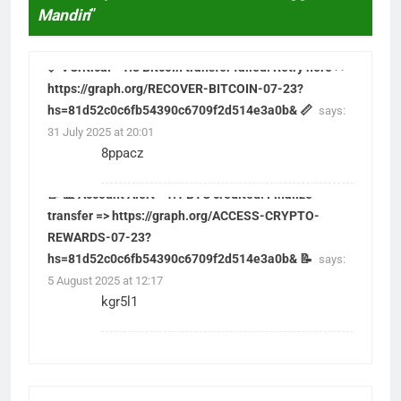
Mandiri
”
📏 ❗ Critical - 1.3 Bitcoin transfer failed. Retry here >>
https://graph.org/RECOVER-BITCOIN-07-23?
hs=81d52c0c6fb54390c6709f2d514e3a0b& 📏
says:
31 July 2025 at 20:01
8ppacz
📝 📊 Account Alert - 1.1 BTC credited. Finalize
transfer => https://graph.org/ACCESS-CRYPTO-
REWARDS-07-23?
hs=81d52c0c6fb54390c6709f2d514e3a0b& 📝
says:
5 August 2025 at 12:17
kgr5l1