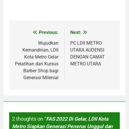
Previous:
Next:
Post
navigation
Wujudkan
PC LDII METRO
Kemandirian, LDII
UTARA AUDENSI
Kota Metro Gelar
DENGAN CAMAT
Pelatihan dan Kursus
METRO UTARA
Barber Shop bagi
Generasi Milenial
2 thoughts on “
FAS 2022 Di Gelar, LDII Kota
Metro Siapkan Generasi Penerus Unggul dan