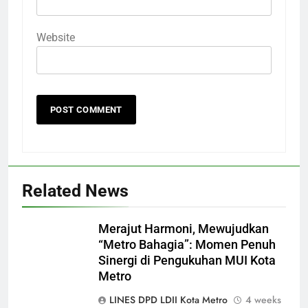
Website
Related News
Merajut Harmoni, Mewujudkan
“Metro Bahagia”: Momen Penuh
Sinergi di Pengukuhan MUI Kota
5
Metro
Keseruan 250 Penjelajah Cilik di
LINES DPD LDII Kota Metro
4 weeks
Pinang Barokah: Belajar Mandiri