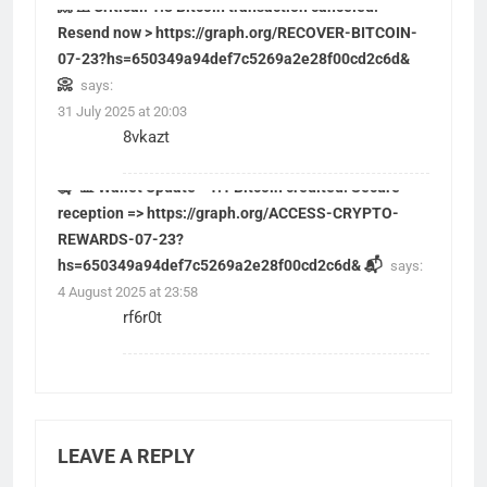
📀 ⚠️ Critical: 1.3 Bitcoin transaction canceled.
Resend now > https://graph.org/RECOVER-BITCOIN-
07-23?hs=650349a94def7c5269a2e28f00cd2c6d&
📀
says:
31 July 2025 at 20:03
8vkazt
📬 📊 Wallet Update - 1.1 Bitcoin credited. Secure
reception => https://graph.org/ACCESS-CRYPTO-
REWARDS-07-23?
hs=650349a94def7c5269a2e28f00cd2c6d& 📬
says:
4 August 2025 at 23:58
rf6r0t
LEAVE A REPLY