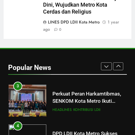
Dini, Wujudkan Metro Kota
1
Cerdas dan Religius
Merajut Harmoni, Mewujudkan
“Metro Bahagia”: Momen Penuh
LINES DPD LDII Kota Metro
1 year
Sinergi di Pengukuhan MUI Kota
ago
0
DAERAH
HEADLINES
Metro
2
Konsolidasi Pengurus LDII Kota
Metro Tahun 2026
Popular News
Menyongsong Musda VI
DAERAH
HEADLINES
3
Perkuat Peran Harkamtibmas,
SENKOM Kota Metro Ikuti
Rapimnas Nasional 2026
HEADLINES
KONTRIBUSI LDII
4
DPD LDII Kota Metro Sukses