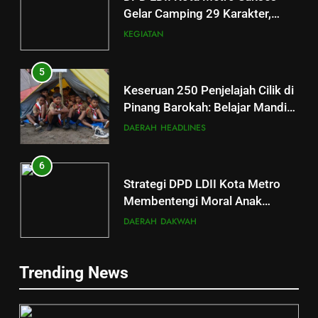
Gelar Camping 29 Karakter,
Bentuk Generasi Penerus yang
KEGIATAN
Mandiri dan Berakhlakul
Karimah
5
Keseruan 250 Penjelajah Cilik di
Pinang Barokah: Belajar Mandiri
Lewat Petualangan dan
DAERAH
HEADLINES
Kebersamaan
6
Strategi DPD LDII Kota Metro
5
Membentengi Moral Anak
Keseruan 250 Penjelajah Cilik di
Melalui Kamping Karakter
DAERAH
DAKWAH
Pinang Barokah: Belajar Mandiri
Lewat Petualangan dan
DAERAH
HEADLINES
7
Kebersamaan
Trending News
Membina Generasi Emas Sejak
6
Dini: 250 Anak Ikuti Camping 29
Strategi DPD LDII Kota Metro
Karakter DPD LDII Kota Metro di
DAERAH
HEADLINES