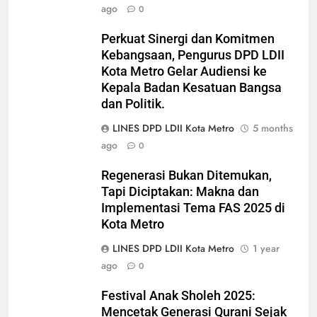
ago
0
Lewat Petualangan dan
DAERAH
HEADLINES
Kebersamaan
Perkuat Sinergi dan Komitmen
6
Kebangsaan, Pengurus DPD LDII
Strategi DPD LDII Kota Metro
Kota Metro Gelar Audiensi ke
Membentengi Moral Anak
Kepala Badan Kesatuan Bangsa
dan Politik.
Melalui Kamping Karakter
DAERAH
DAKWAH
LINES DPD LDII Kota Metro
5 months
ago
7
0
Membina Generasi Emas Sejak
Regenerasi Bukan Ditemukan,
Dini: 250 Anak Ikuti Camping 29
Tapi Diciptakan: Makna dan
Karakter DPD LDII Kota Metro di
DAERAH
HEADLINES
Implementasi Tema FAS 2025 di
Bumi Perkemahan Pinang
Kota Metro
Barokah
8
LINES DPD LDII Kota Metro
1 year
Ketum LDII Paparkan Strategi
ago
0
Kebangsaan: Jadikan Nilai Luhur
sebagai Jangkar di Tengah
HEADLINES
KONTRIBUSI LDII
Festival Anak Sholeh 2025:
Turbulensi Global
Mencetak Generasi Qurani Sejak